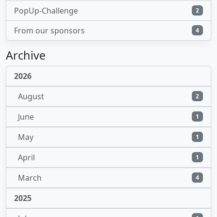
PopUp-Challenge
2
From our sponsors
4
Archive
2026
August
2
June
1
May
1
April
1
March
4
2025