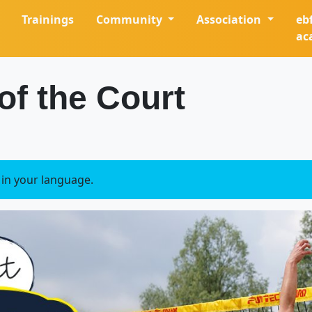
Trainings
Community
Association
eb
ac
of the Court
e in your language.