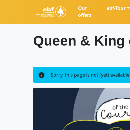
Our
ebf-Tour
offers
Queen & King 
Sorry, this page is not (yet) availabl