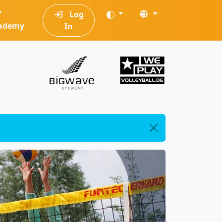
f
Log
ademy
In