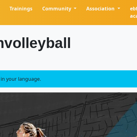
Trainings
Community
Association
eb
ac
volleyball
e in your language.