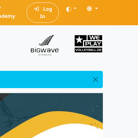
f
Log
ademy
In