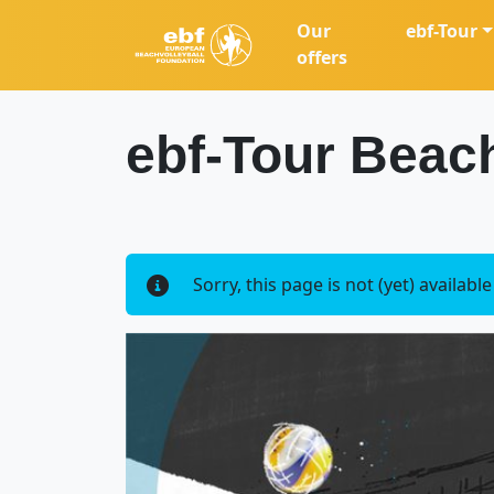
Our
ebf-Tour
offers
ebf-Tour Beach
Sorry, this page is not (yet) availabl