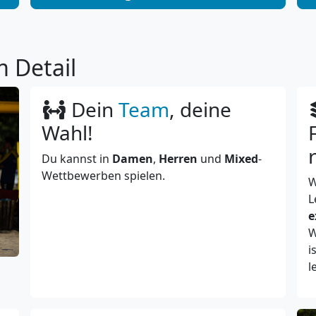
 Detail
Dein
Team
, deine
Wahl!
Du kannst in
Damen
,
Herren
und
Mixed
-
Wettbewerben spielen.
W
L
e
W
i
l