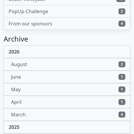
PopUp-Challenge
2
From our sponsors
4
Archive
2026
August
2
June
1
May
1
April
1
March
4
2025