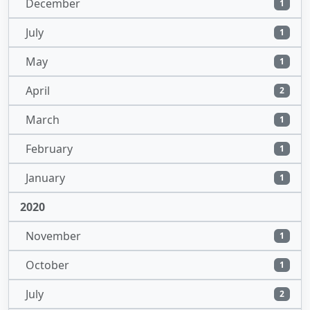
December
1
July
1
May
1
April
2
March
1
February
1
January
1
2020
November
1
October
1
July
2