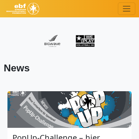
News
PopUp-Challenge – hier