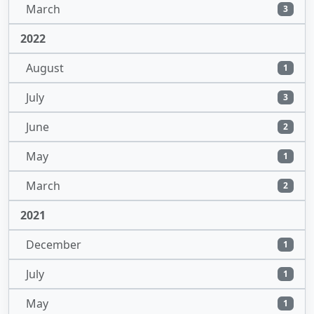
March
3
2022
August
1
July
3
June
2
May
1
March
2
2021
December
1
July
1
May
1