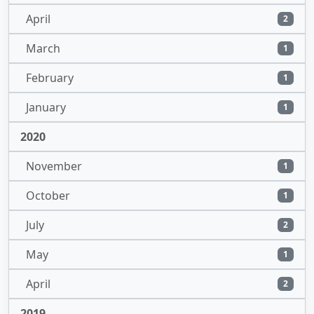
April
2
March
1
February
1
January
1
2020
November
1
October
1
July
2
May
1
April
2
2019