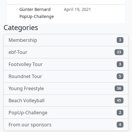
Günter Bernard
April 19, 2021
PopUp-Challenge
Categories
Membership
3
ebf-Tour
23
Footvolley Tour
3
Roundnet Tour
5
Young Freestyle
36
Beach Volleyball
45
PopUp-Challenge
2
From our sponsors
4