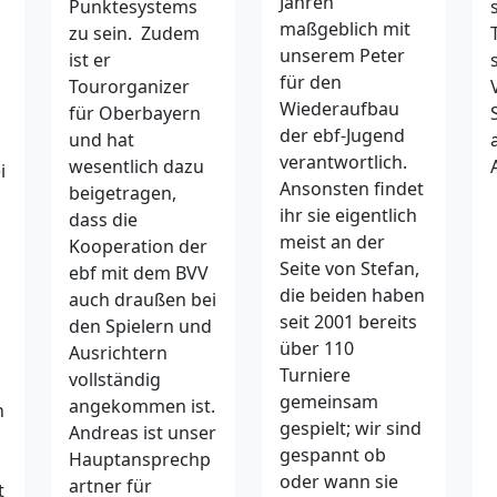
Jahren
Punktesystems
maßgeblich mit
zu sein. Zudem
unserem Peter
ist er
für den
Tourorganizer
Wiederaufbau
für Oberbayern
der ebf-Jugend
und hat
verantwortlich.
wesentlich dazu
i
Ansonsten findet
beigetragen,
ihr sie eigentlich
dass die
meist an der
Kooperation der
Seite von Stefan,
ebf mit dem BVV
die beiden haben
auch draußen bei
seit 2001 bereits
den Spielern und
über 110
Ausrichtern
Turniere
vollständig
gemeinsam
angekommen ist.
n
gespielt; wir sind
Andreas ist unser
gespannt ob
Hauptansprechp
oder wann sie
artner für
t