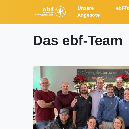
Unsere
ebf-T
Angebote
Das ebf-Team