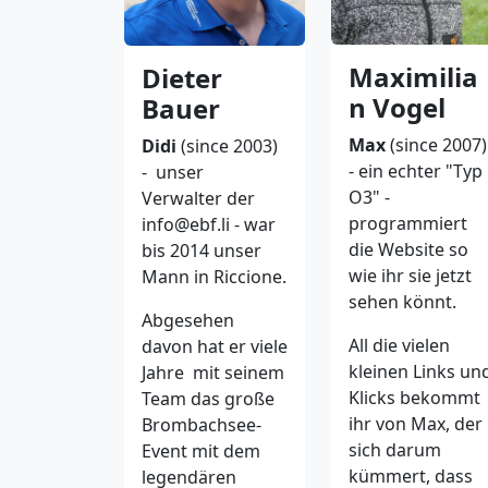
Maximilia
Dieter
n Vogel
Bauer
Max
(since 2007)
Didi
(since 2003)
- ein echter "Typ
- unser
O3" -
Verwalter der
programmiert
info@ebf.li - war
die Website so
bis 2014 unser
wie ihr sie jetzt
Mann in Riccione.
sehen könnt.
Abgesehen
All die vielen
davon hat er viele
kleinen Links un
Jahre mit seinem
Klicks bekommt
Team das große
ihr von Max, der
Brombachsee-
sich darum
Event mit dem
kümmert, dass
legendären