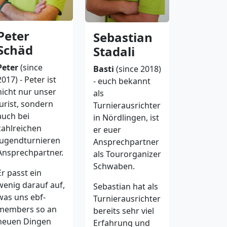
Peter
Sebastian
Schäd
Stadali
Peter
(since
Basti
(since 2018)
2017) - Peter ist
- euch bekannt
nicht nur unser
als
Jurist, sondern
Turnierausrichter
auch bei
in Nördlingen, ist
zahlreichen
er euer
Jugendturnieren
Ansprechpartner
Ansprechpartner.
als Tourorganizer
Schwaben.
Er passt ein
wenig darauf auf,
Sebastian hat als
was uns ebf-
Turnierausrichter
members so an
bereits sehr viel
neuen Dingen
Erfahrung und