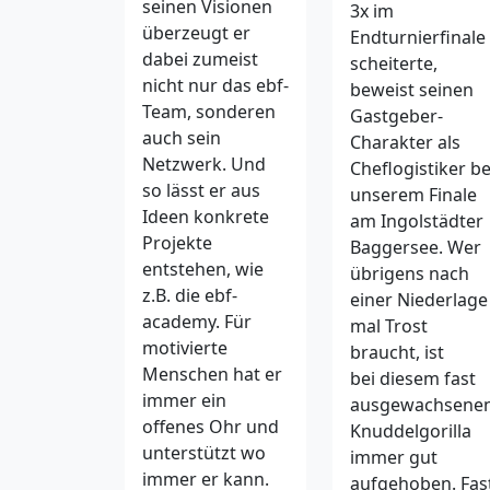
seinen Visionen
3x im
überzeugt er
Endturnierfinale
dabei zumeist
scheiterte,
nicht nur das ebf-
beweist seinen
Team, sonderen
Gastgeber-
auch sein
Charakter als
Netzwerk. Und
Cheflogistiker be
so lässt er aus
unserem Finale
Ideen konkrete
am Ingolstädter
Projekte
Baggersee. Wer
entstehen, wie
übrigens nach
z.B. die ebf-
einer Niederlage
academy. Für
mal Trost
motivierte
braucht, ist
Menschen hat er
bei diesem fast
immer ein
ausgewachsene
offenes Ohr und
Knuddelgorilla
unterstützt wo
immer gut
immer er kann.
aufgehoben. Fas