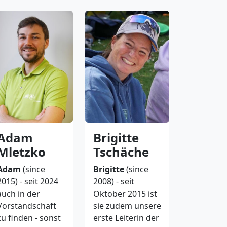
Brigitte
Adam
Tschäche
Mletzko
Brigitte
(since
Adam
(since
2008) - seit
2015) - seit 2024
Oktober 2015 ist
auch in der
sie zudem unsere
Vorstandschaft
erste Leiterin der
zu finden - sonst