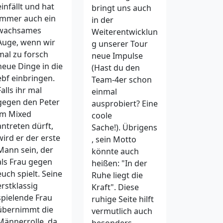
einfällt und hat
bringt uns auch
immer auch ein
in der
wachsames
Weiterentwicklun
Auge, wenn wir
g unserer Tour
mal zu forsch
neue Impulse
neue Dinge in die
(Hast du den
ebf einbringen.
Team-4er schon
Falls ihr mal
einmal
gegen den Peter
ausprobiert? Eine
im Mixed
coole
antreten dürft,
Sache!). Übrigens
wird er der erste
, sein Motto
Mann sein, der
könnte auch
als Frau gegen
heißen: "In der
euch spielt. Seine
Ruhe liegt die
erstklassig
Kraft". Diese
spielende Frau
ruhige Seite hilft
übernimmt die
vermutlich auch
Männerrolle, da
besonders