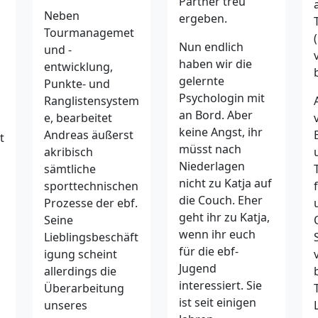
Partner treu
Neben
ergeben.
Tourmanagemet
Nun endlich
und -
haben wir die
entwicklung,
gelernte
Punkte- und
Psychologin mit
Ranglistensystem
an Bord. Aber
e, bearbeitet
keine Angst, ihr
Andreas äußerst
t
müsst nach
akribisch
Niederlagen
sämtliche
nicht zu Katja auf
sporttechnischen
die Couch. Eher
Prozesse der ebf.
geht ihr zu Katja,
Seine
wenn ihr euch
Lieblingsbeschäft
für die ebf-
igung scheint
Jugend
allerdings die
interessiert. Sie
Überarbeitung
ist seit einigen
unseres