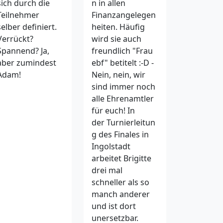
n in allen
sich durch die
Finanzangelegen
Teilnehmer
heiten. Häufig
selber definiert.
wird sie auch
Verrückt?
freundlich "Frau
Spannend? Ja,
ebf" betitelt :-D -
aber zumindest
Nein, nein, wir
Adam!
sind immer noch
alle Ehrenamtler
für euch! In
der Turnierleitun
g des Finales in
Ingolstadt
arbeitet Brigitte
drei mal
schneller als so
manch anderer
und ist dort
unersetzbar.