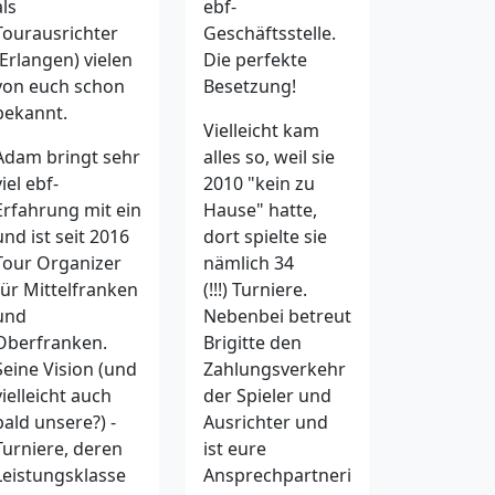
ebf-
als
Geschäftsstelle.
Tourausrichter
Die perfekte
(Erlangen) vielen
Besetzung!
von euch schon
bekannt.
Vielleicht kam
alles so, weil sie
Adam bringt sehr
2010 "kein zu
viel ebf-
Hause" hatte,
Erfahrung mit ein
dort spielte sie
und ist seit 2016
nämlich 34
Tour Organizer
(!!!) Turniere.
für Mittelfranken
Nebenbei betreut
und
Brigitte den
Oberfranken.
Zahlungsverkehr
Seine Vision (und
der Spieler und
vielleicht auch
Ausrichter und
bald unsere?) -
ist eure
Turniere, deren
Ansprechpartneri
Leistungsklasse