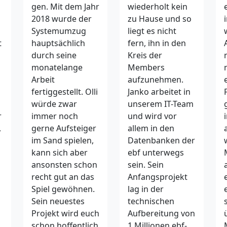
gen. Mit dem Jahr
wiederholt kein
2018 wurde der
zu Hause und so
Systemumzug
liegt es nicht
t
hauptsächlich
fern, ihn in den
durch seine
Kreis der
monatelange
Members
Arbeit
aufzunehmen.
fertiggestellt. Olli
Janko arbeitet in
würde zwar
unserem IT-Team
r
immer noch
und wird vor
,
gerne Aufsteiger
allem in den
im Sand spielen,
Datenbanken der
kann sich aber
ebf unterwegs
ansonsten schon
sein. Sein
recht gut an das
Anfangsprojekt
Spiel gewöhnen.
lag in der
Sein neuestes
technischen
Projekt wird euch
Aufbereitung von
schon hoffentlich
1 Millionen ebf-