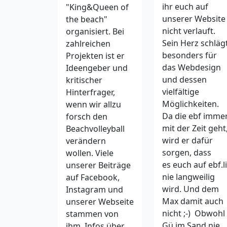
ihr euch auf
"King&Queen of
unserer Website
the beach"
nicht verlauft.
organisiert. Bei
Sein Herz schläg
zahlreichen
besonders für
Projekten ist er
das Webdesign
Ideengeber und
und dessen
kritischer
vielfältige
Hinterfrager,
Möglichkeiten.
wenn wir allzu
Da die ebf imme
forsch den
mit der Zeit geht
Beachvolleyball
wird er dafür
verändern
sorgen, dass
wollen. Viele
es euch auf ebf.li
unserer Beiträge
nie langweilig
auf Facebook,
wird. Und dem
Instagram und
Max damit auch
unserer Webseite
nicht ;-) Obwohl
stammen von
Gü im Sand nie
ihm. Infos über