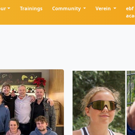
our
Trainings
Community
Verein
ebf
ac