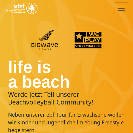
life is
ebf Tour
Young
a beach
Freestyle
Unsere Beachvolleyba
Die Beachvolleyballtour für Jung und
Werde jetzt Teil unserer
Für unseren Nachwuc
Junggebliebene, Hobbyspieler und
Beachvolleyball Community!
Kids & Teens aufgepasst! Du liebst
Nachwuchsspieler, also für fast jeden.
Neben unserer ebf Tour für Erwachsene wollen
Beachvolleyball und möchtest Teil einer coolen
wir Kinder und Jugendliche im Young Freestyle
Community werden? Dann bist Du hier genau
Weitere Infos
begeistern.
richtig!