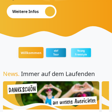
Weitere Infos
Weitere Infos
ebf
Young
Willkommen
Tour
Freestyle
News.
Immer auf dem Laufenden