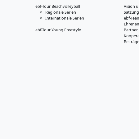
ebf-Tour Beachvolleyball
Vision u
Regionale Serien
Satzung
Internationale Serien
ebf-Tea
Ehrenam
ebf-Tour Young Freestyle
Partner
Koopera
Beiträg