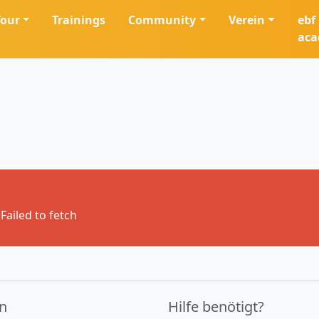
Tour
Trainings
Community
Verein
ebf
ac
Failed to fetch
in
Hilfe benötigt?