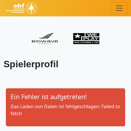
Spielerprofil
Ein Fehler ist aufgetreten!
Das Laden von Daten ist fehlgeschlagen: Failed to
fetch