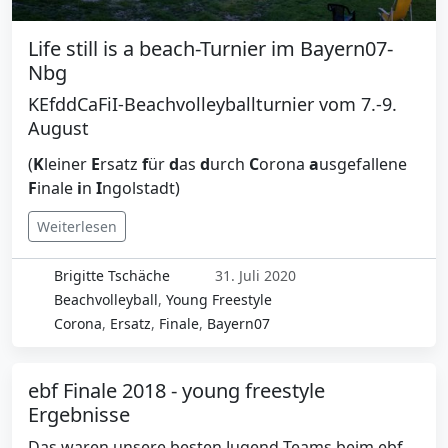
Life still is a beach-Turnier im Bayern07-
Nbg
KEfddCaFiI-Beachvolleyballturnier vom 7.-9.
August
(
K
leiner
E
rsatz
f
ür
d
as
d
urch
C
orona
a
usgefallene
F
inale
i
n
I
ngolstadt)
Weiterlesen
Brigitte Tschäche
31. Juli 2020
Beachvolleyball
,
Young Freestyle
Corona
,
Ersatz
,
Finale
,
Bayern07
ebf Finale 2018 - young freestyle
Ergebnisse
Das waren unsere besten Jugend-Teams beim ebf