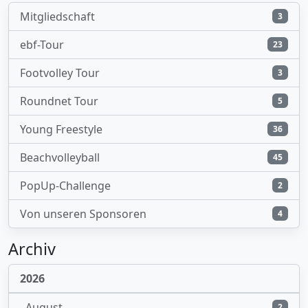
Mitgliedschaft
3
ebf-Tour
23
Footvolley Tour
3
Roundnet Tour
5
Young Freestyle
36
Beachvolleyball
45
PopUp-Challenge
2
Von unseren Sponsoren
4
Archiv
2026
August
2