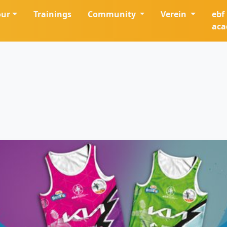
our
Trainings
Community
Verein
ebf
ac