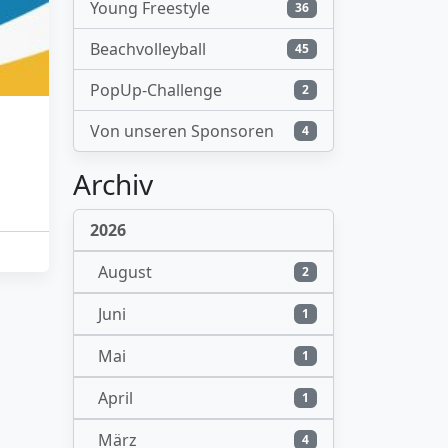
Young Freestyle
36
Beachvolleyball
45
PopUp-Challenge
2
Von unseren Sponsoren
4
Archiv
2026
August
2
Juni
1
Mai
1
April
1
März
4