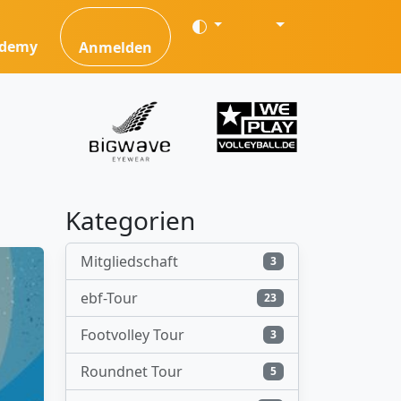
ademy
Anmelden
Kategorien
Mitgliedschaft
3
ebf-Tour
23
Footvolley Tour
3
Roundnet Tour
5