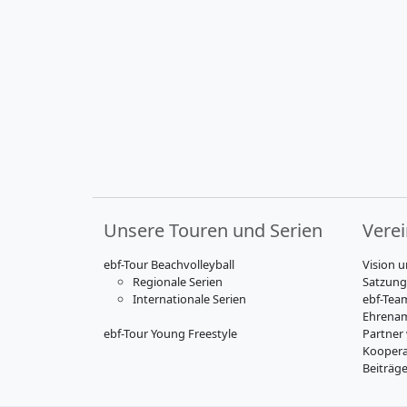
Unsere Touren und Serien
Vere
ebf-Tour Beachvolleyball
Vision u
Regionale Serien
Satzung
Internationale Serien
ebf-Tea
Ehrenam
ebf-Tour Young Freestyle
Partner
Koopera
Beiträg