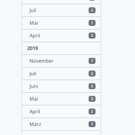
Juli
2
Mai
1
April
2
2019
November
1
Juli
2
Juni
3
Mai
3
April
2
März
1