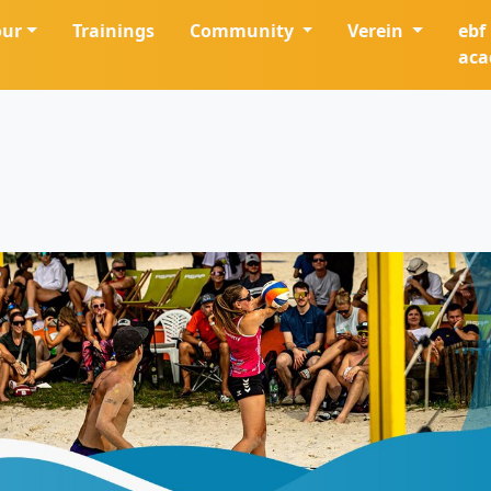
our
Trainings
Community
Verein
ebf
ac