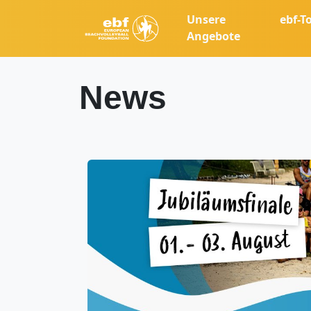
Unsere
ebf-T
Angebote
News