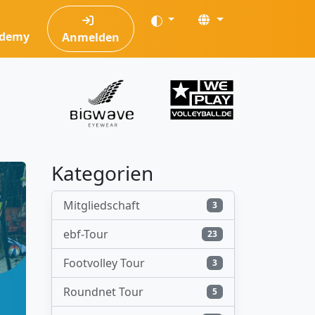
ademy
Anmelden
Kategorien
Mitgliedschaft
3
ebf-Tour
23
Footvolley Tour
3
Roundnet Tour
5