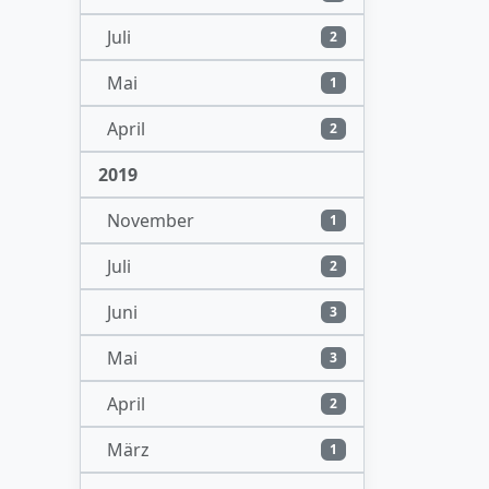
Juli
2
Mai
1
April
2
2019
November
1
Juli
2
Juni
3
Mai
3
April
2
März
1