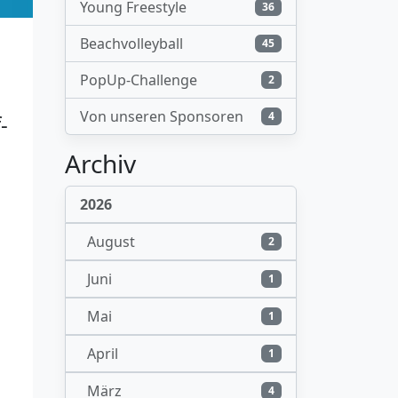
Young Freestyle
36
Beachvolleyball
45
PopUp-Challenge
2
Von unseren Sponsoren
4
-
Archiv
2026
August
2
Juni
1
Mai
1
April
1
März
4