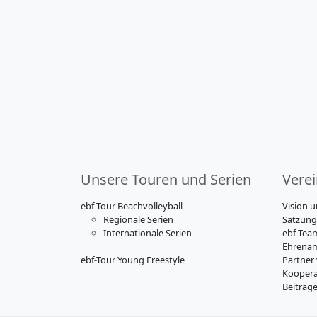
Unsere Touren und Serien
Vere
ebf-Tour Beachvolleyball
Vision u
Regionale Serien
Satzung
Internationale Serien
ebf-Tea
Ehrenam
ebf-Tour Young Freestyle
Partner
Koopera
Beiträg