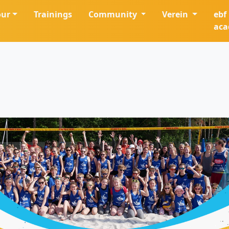
our
Trainings
Community
Verein
ebf
ac