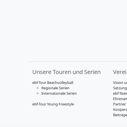
Unsere Touren und Serien
Vere
ebf-Tour Beachvolleyball
Vision u
Regionale Serien
Satzung
Internationale Serien
ebf-Tea
Ehrenam
ebf-Tour Young Freestyle
Partner
Koopera
Beiträg