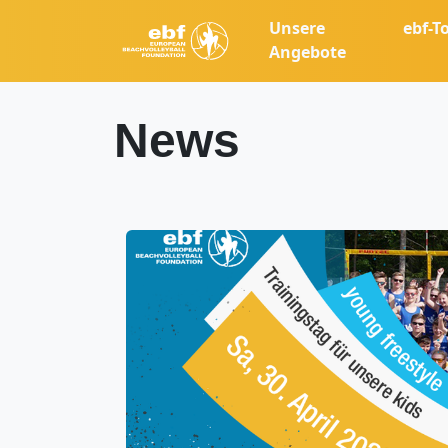
Unsere
ebf-T
Angebote
News