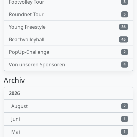
Footvolley Tour
3
Roundnet Tour
5
Young Freestyle
36
Beachvolleyball
45
PopUp-Challenge
2
Von unseren Sponsoren
4
Archiv
2026
August
2
Juni
1
Mai
1