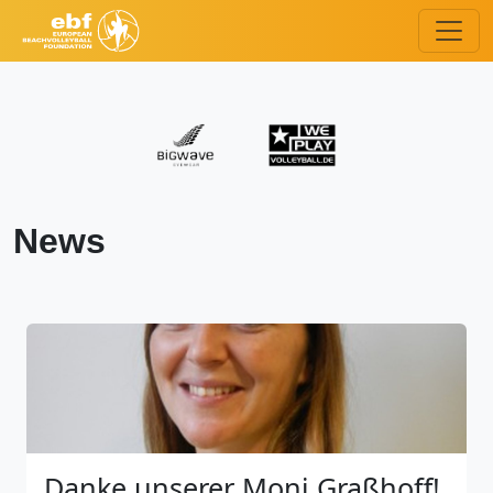
News
Danke unserer Moni Graßhoff!