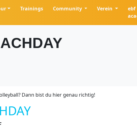
our
Trainings
Community
Verein
ebf
ac
BEACHDAY
lleyball? Dann bist du hier genau richtig!
HDAY
f