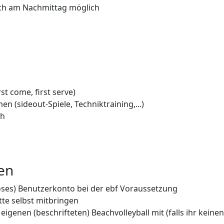
ach am Nachmittag möglich
st come, first serve)
n (sideout-Spiele, Techniktraining,...)
ch
nen
loses) Benutzerkonto bei der ebf Voraussetzung
tte selbst mitbringen
eigenen (beschrifteten) Beachvolleyball mit (falls ihr keinen