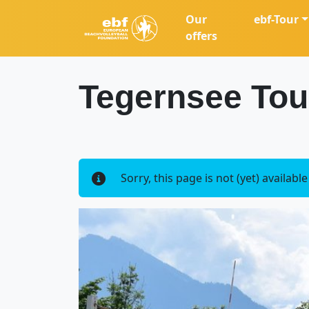
Our
ebf-Tour
offers
Tegernsee Tou
Sorry, this page is not (yet) availabl