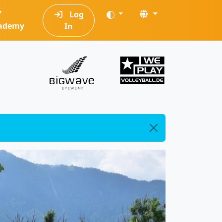
f
Log
ademy
In