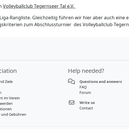
en
Volleyballclub Tegernseer Tal e.V.
 Liga-Rangliste. Gleichzeitig führen wir hier aber auch eine
kriterien zum Abschlussturnier des Volleyballclub Tegerns
iation
Help needed?
nd Ziele
Questions and answers
FAQ
m
Forum
t im Verein
Write us
 werden
Contact
tionen
e und Gebühren