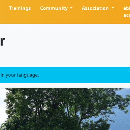
Trainings
Community
Association
eb
ac
r
e in your language.