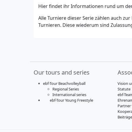
Hier findet ihr Informationen rund um d
Alle Turniere dieser Serie zählen auch zur
Turnieren. Diese wiederum sind Zulassungs
Our tours and series
Assoc
ebf-Tour Beachvolleyball
Vision u
Regional Series
Statute
International series
ebf-Tea
ebf-Tour Young Freestyle
Ehrenam
Partner
Koopera
Beiträg