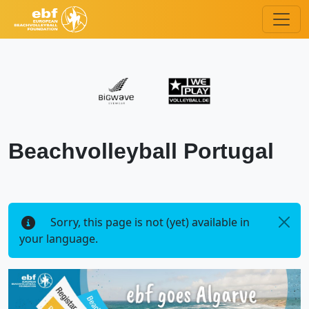
Beachvolleyball Portugal
Sorry, this page is not (yet) available in
your language.