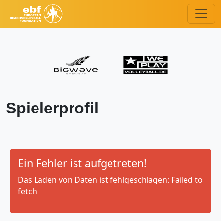
Spielerprofil
Ein Fehler ist aufgetreten!
Das Laden von Daten ist fehlgeschlagen: Failed to
fetch