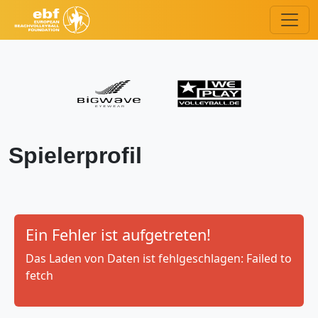
Spielerprofil
Ein Fehler ist aufgetreten!
Das Laden von Daten ist fehlgeschlagen: Failed to
fetch